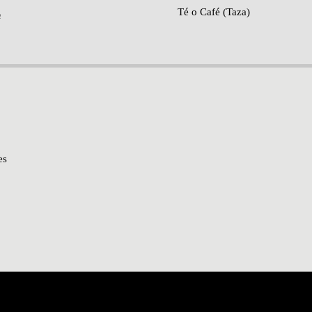
Té o Café (Taza)
n
es