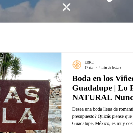
ERRE
17 abr
4 min de lectura
Boda en los Viñed
Guadalupe | Lo
NATURAL Nunca
Desea una boda llena de romanti
presupuesto? Quizás piense que 
Guadalupe, México, es muy costo
alcance. No hace falta decir que 