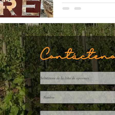
Guadalupe, México, y mucho men
llevará una sorpresa. Además de 
de vinos, increíbles vistas del v
ofrecemos la opción de utilizar n
Contácten