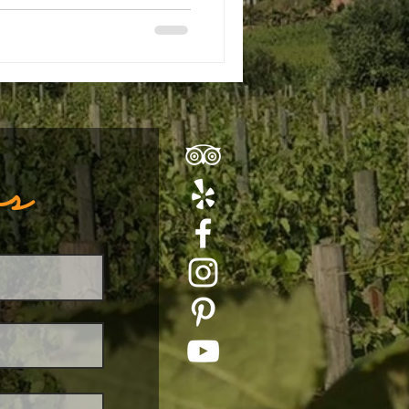
os en Viñas de la Erre, se
ofrecer una deliciosa selección
iñedo para fotos incomparables,
uestro mobiliario rús
os