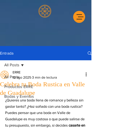
Entrada
All Posts
ERRE
All Posts
12 ago 2025
3 min de lectura
Celebra tu Boda Rustica en Valle
Productos ERRE
de Guadalupe
Bodas y Eventos
¿Quieres una boda llena de romance y belleza sin 
gastar tanto? ¿Haz soñado con una boda rustica? 
Puedes pensar que una boda en Valle de 
Guadalupe es muy costosa o que puede salirse de 
tu presupuesto, sin embargo, si decides 
casarte en 