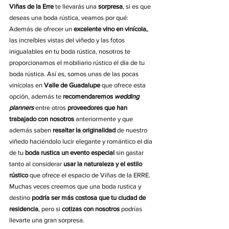
Viñas de la Erre 
te llevarás una 
sorpresa
, si es que 
deseas una boda rústica, veamos por qué:
Además de ofrecer un 
excelente vino en vinícola,
las increíbles vistas del viñedo y las fotos 
inigualables en tu boda rústica, nosotros te 
proporcionamos el mobiliario rústico el día de tu 
boda rústica. Así es, somos unas de las pocas 
vinícolas en
 Valle de Guadalupe
 que ofrece esta 
opción, además te 
recomendaremos 
wedding 
planners
 entre otros 
proveedores que han 
trabajado con nosotros
 anteriormente y que 
además saben 
resaltar la originalidad
 de nuestro 
viñedo haciéndolo lucir elegante y romántico el día 
de tu 
boda rustica un evento especial
 sin gastar 
tanto al considerar 
usar la naturaleza y el estilo 
rústico
 que ofrece el espacio de Viñas de la ERRE.
Muchas veces creemos que una boda rustica y 
destino 
podría ser más costosa que tu ciudad de 
residencia
, pero si 
cotizas con nosotros
 podrías 
llevarte una gran sorpresa. 