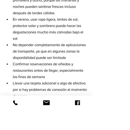
primavera y otoño, porque las mañanas y 
noches pueden sentirse frescas incluso 
después de tardes cálidas
En verano, usar ropa ligera, lentes de sol, 
protector solar y sombrero puede hacer las 
degustaciones mucho más cómodas bajo el 
sol
No depender completamente de aplicaciones 
de transporte, ya que en algunas zonas la 
disponibilidad puede ser limitada
Confirmar reservaciones de viñedos y 
restaurantes antes de llegar, especialmente 
los fines de semana
Llevar una tarjeta adicional o algo de efectivo 
por si hay problemas de conexión al momento 
de pagar
También es recomendable considerar tiempo 
extra entre trayectos, ya que las distancias dentro 
de Valle de Guadalupe suelen tomar más tiempo 
de lo que parecen debido a los caminos rurales y 