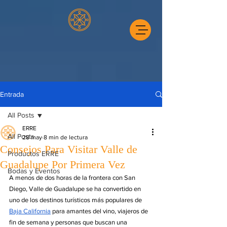
Entrada
All Posts
ERRE
All Posts
28 may
8 min de lectura
Consejos Para Visitar Valle de
Productos ERRE
Guadalupe Por Primera Vez
Bodas y Eventos
A menos de dos horas de la frontera con San 
Diego, Valle de Guadalupe se ha convertido en 
uno de los destinos turísticos más populares de 
Baja California
 para amantes del vino, viajeros de 
fin de semana y personas que buscan una 