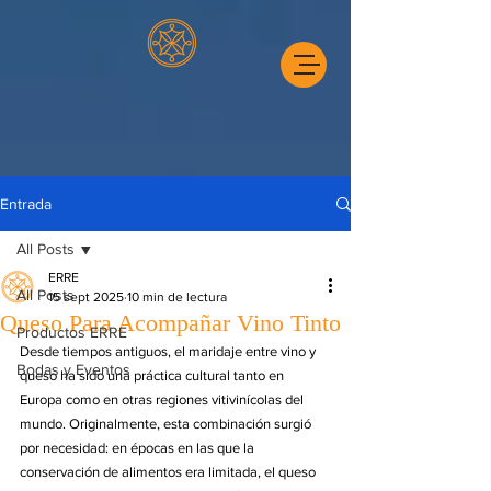
Entrada
All Posts
ERRE
All Posts
15 sept 2025
10 min de lectura
Queso Para Acompañar Vino Tinto
Productos ERRE
Desde tiempos antiguos, el maridaje entre vino y 
Bodas y Eventos
queso ha sido una práctica cultural tanto en 
Europa como en otras regiones vitivinícolas del 
mundo. Originalmente, esta combinación surgió 
por necesidad: en épocas en las que la 
conservación de alimentos era limitada, el queso 