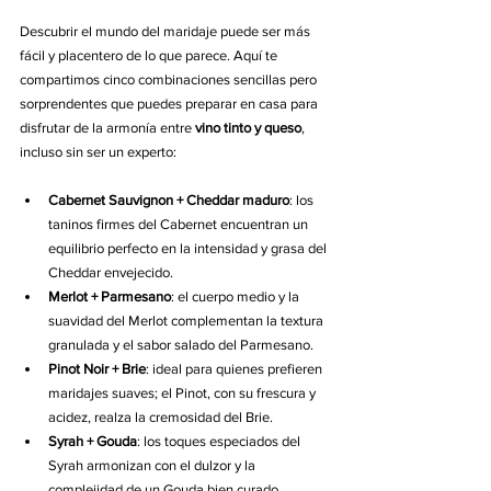
Descubrir el mundo del maridaje puede ser más 
fácil y placentero de lo que parece. Aquí te 
compartimos cinco combinaciones sencillas pero 
sorprendentes que puedes preparar en casa para 
disfrutar de la armonía entre 
vino tinto y queso
, 
incluso sin ser un experto:
Cabernet Sauvignon + Cheddar maduro
: los 
taninos firmes del Cabernet encuentran un 
equilibrio perfecto en la intensidad y grasa del 
Cheddar envejecido.
Merlot + Parmesano
: el cuerpo medio y la 
suavidad del Merlot complementan la textura 
granulada y el sabor salado del Parmesano.
Pinot Noir + Brie
: ideal para quienes prefieren 
maridajes suaves; el Pinot, con su frescura y 
acidez, realza la cremosidad del Brie.
Syrah + Gouda
: los toques especiados del 
Syrah armonizan con el dulzor y la 
complejidad de un Gouda bien curado.