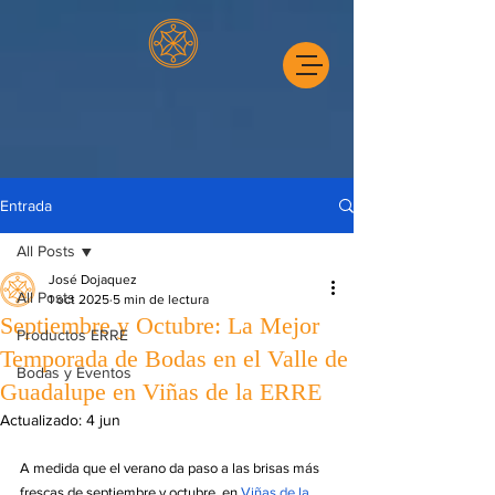
Entrada
All Posts
José Dojaquez
All Posts
1 oct 2025
5 min de lectura
Septiembre y Octubre: La Mejor
Productos ERRE
Temporada de Bodas en el Valle de
Bodas y Eventos
Guadalupe en Viñas de la ERRE
Actualizado:
4 jun
A medida que el verano da paso a las brisas más 
frescas de septiembre y octubre, en 
Viñas de la 