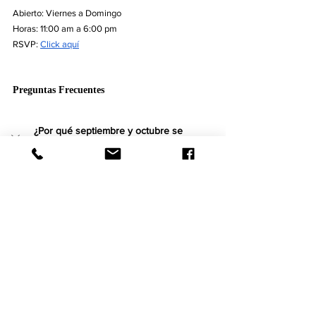
Abierto: Viernes a Domingo
Horas: 11:00 am a 6:00 pm
RSVP: 
Click aquí
Preguntas Frecuentes
¿Por qué septiembre y octubre se 
consideran los mejores meses para una 
boda en el Valle de Guadalupe?
Estos meses ofrecen el entorno romántico 
definitivo gracias a la combinación perfecta de 
días cálidos y brisas frescas de otoño. Además, 
coincide con la vibrante temporada de cosecha 
(vendimia) y con una disminución de las 
multitudes turísticas del verano, garantizando 
una experiencia más relajada.