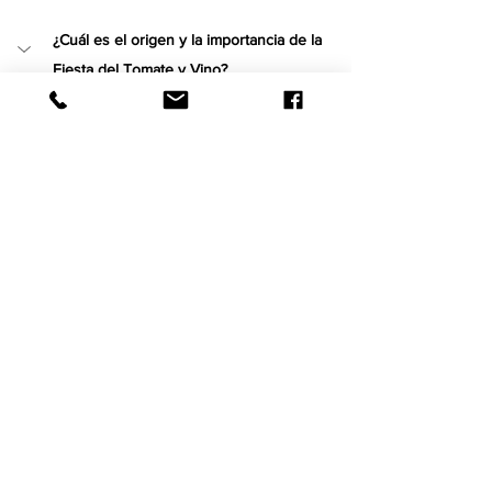
¿Cuál es el origen y la importancia de la 
Fiesta del Tomate y Vino?
Este festival nació hace más de ocho años en el 
fértil Valle de San Quintín para reconocer el 
trabajo de agricultores y viticultores. Su llegada 
a nuestro viñedo marcó una fusión histórica 
entre dos de las regiones productoras más 
importantes de Baja California, reuniendo a 
miles de visitantes dedicados al enoturismo.
¿Qué incluía el boleto de acceso durante la 
edición del festival en el viñedo?
¿Qué bodegas locales y empresas 
agrícolas participaron en esta colaboración?
¿Qué atractivos gastronómicos y 
actividades especiales se presentaron en 
el evento?