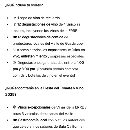
¿Qué incluye tu boleto?
🍷 
1 copa de vino
 de recuerdo
🍷 
12 degustaciones de vino
 de 4 vinícolas 
locales, incluyendo los Vinos de la ERRE
🍽️ 
12 degustaciones de comida
 de 
productores locales del Valle de Guadalupe
✨ Acceso a todos los 
expositores
, 
música en 
vivo
, 
entretenimiento
 y sorpresas especiales
🌞 Degustaciones garantizadas entre la 
1:00 
pm y 3:00 pm
. ¡También podrás comprar 
comida y botellas de vino en el evento!
¿Qué encontrarás en la Fiesta del Tomate y Vino 
2025?
🍇 
Vinos excepcionales
 de Viñas de la ERRE y 
otras 3 vinícolas destacadas del Valle
🍽️ 
Gastronomía local
 con platillos auténticos 
que celebran los sabores de Baja California