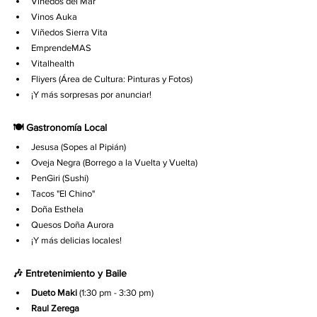
Viñedos del Mar
Vinos Auka
Viñedos Sierra Vita
EmprendeMAS
Vitalhealth
Fliyers (Área de Cultura: Pinturas y Fotos)
¡Y más sorpresas por anunciar!
🍽️ Gastronomía Local
Jesusa (Sopes al Pipián)
Oveja Negra (Borrego a la Vuelta y Vuelta)
PenGiri (Sushi)
Tacos "El Chino"
Doña Esthela
Quesos Doña Aurora
¡Y más delicias locales!
🎶 Entretenimiento y Baile
Dueto Maki
 (1:30 pm - 3:30 pm)
Raul Zerega