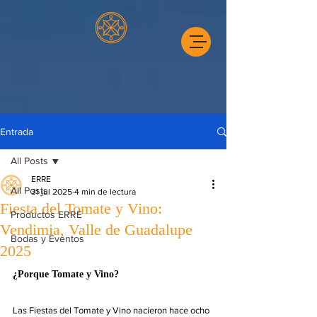
Entrada
All Posts
ERRE
All Posts
31 jul 2025
4 min de lectura
Fiesta del Tomate y Vino:
Productos ERRE
Vendimia, Valle de Guadalupe
Bodas y Eventos
2025
¿Porque Tomate y Vino? 
Las Fiestas del Tomate y Vino nacieron hace ocho 