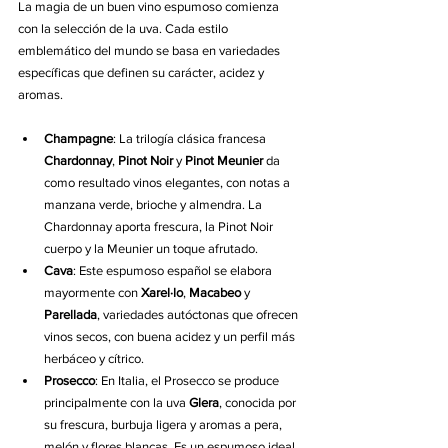
La magia de un buen vino espumoso comienza 
con la selección de la uva. Cada estilo 
emblemático del mundo se basa en variedades 
específicas que definen su carácter, acidez y 
aromas.
Champagne
: La trilogía clásica francesa 
Chardonnay
, 
Pinot Noir
 y 
Pinot Meunier
 da 
como resultado vinos elegantes, con notas a 
manzana verde, brioche y almendra. La 
Chardonnay aporta frescura, la Pinot Noir 
cuerpo y la Meunier un toque afrutado.
Cava
: Este espumoso español se elabora 
mayormente con 
Xarel·lo
, 
Macabeo
 y 
Parellada
, variedades autóctonas que ofrecen 
vinos secos, con buena acidez y un perfil más 
herbáceo y cítrico.
Prosecco
: En Italia, el Prosecco se produce 
principalmente con la uva 
Glera
, conocida por 
su frescura, burbuja ligera y aromas a pera, 
melón y flores blancas. Es un espumoso ideal 