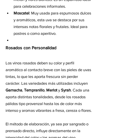
para celebraciones informales.
Moscatel
: Muy usada para espumosos dulces 
y aromáticos, esta uva se destaca por sus 
intensas notas florales y frutales. Ideal para 
postres o como aperitivo.
Rosados con Personalidad
Los vinos rosados deben su color y perfil 
aromático al contacto breve con las pieles de uvas 
tintas, lo que les aporta frescura sin perder 
carácter. Las variedades más utilizadas incluyen 
Garnacha
, 
Tempranillo
, 
Merlot
 y 
Syrah
. Cada una 
aporta distintas tonalidades, desde los rosados 
pálidos tipo provenzal hasta los de color más 
intenso y aromas vibrantes a fresa, cereza o flores.
El método de elaboración, ya sea por sangrado o 
prensado directo, influye directamente en la 
intensidad del color y los aromas del vino. 