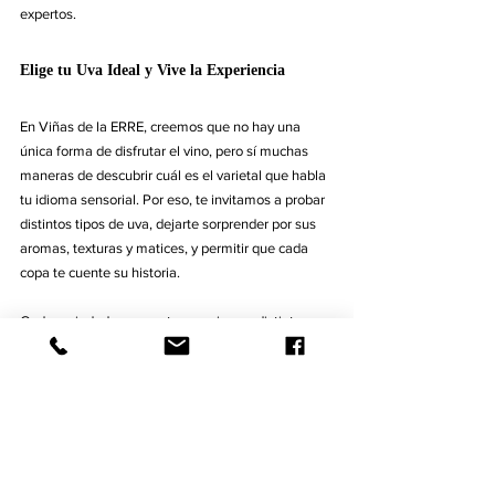
expertos.
Elige tu Uva Ideal y Vive la Experiencia
En Viñas de la ERRE, creemos que no hay una 
única forma de disfrutar el vino, pero sí muchas 
maneras de descubrir cuál es el varietal que habla 
tu idioma sensorial. Por eso, te invitamos a probar 
distintos tipos de uva, dejarte sorprender por sus 
aromas, texturas y matices, y permitir que cada 
copa te cuente su historia.
Cada variedad representa un universo distinto: 
algunas te envolverán con su suavidad, otras te 
conquistarán con su potencia o su frescura 
vibrante. Lo importante es que te tomes el tiempo 
de explorar, de abrir tu mente y tu paladar a 
nuevas experiencias.
Y no hay mejor manera de hacerlo que en el lugar 